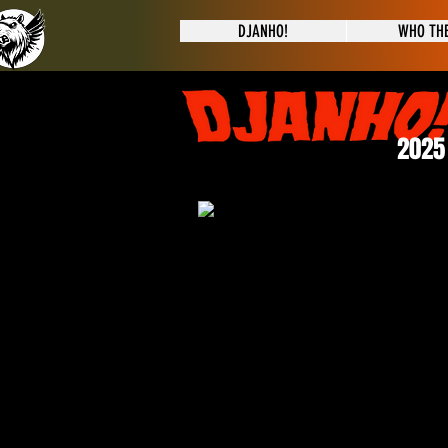
DJANHO!
WHO THE
2025