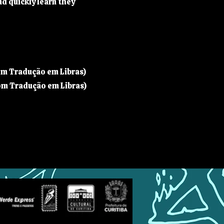
d quickly learn they
om Tradução em Libras)
com Tradução em Libras)