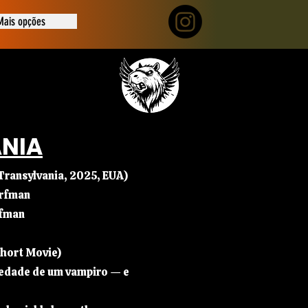
Mais opções
ÂNIA
ransylvania, 2025, EUA)
orfman
rfman
Short Movie)
iedade de um vampiro — e