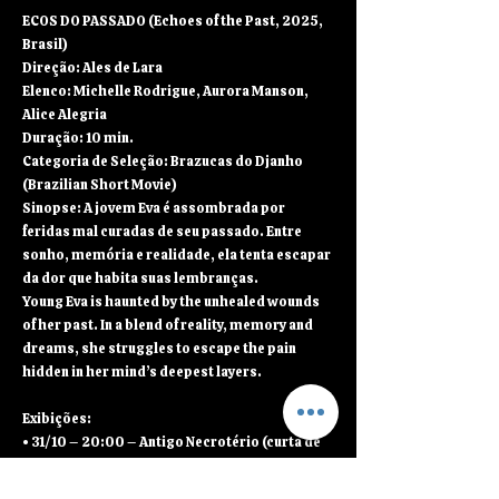
ECOS DO PASSADO (Echoes of the Past, 2025,
Brasil)
Direção: Ales de Lara
Elenco: Michelle Rodrigue, Aurora Manson,
Alice Alegria
Duração: 10 min.
Categoria de Seleção: Brazucas do Djanho
(Brazilian Short Movie)
Sinopse: A jovem Eva é assombrada por
feridas mal curadas de seu passado. Entre
sonho, memória e realidade, ela tenta escapar
da dor que habita suas lembranças.
Young Eva is haunted by the unhealed wounds
of her past. In a blend of reality, memory and
dreams, she struggles to escape the pain
hidden in her mind’s deepest layers.
Exibições:
• 31/10 – 20:00 – Antigo Necrotério (curta de
abertura de O Retorno dos Mortos Vivos)
• 31/10 – 20:00 – Cadeia Produtiva (Seleção de