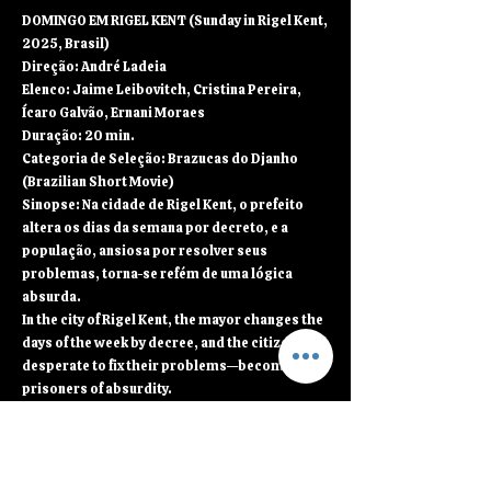
DOMINGO EM RIGEL KENT (Sunday in Rigel Kent,
2025, Brasil)
Direção: André Ladeia
Elenco: Jaime Leibovitch, Cristina Pereira,
Ícaro Galvão, Ernani Moraes
Duração: 20 min.
Categoria de Seleção: Brazucas do Djanho
(Brazilian Short Movie)
Sinopse: Na cidade de Rigel Kent, o prefeito
altera os dias da semana por decreto, e a
população, ansiosa por resolver seus
problemas, torna-se refém de uma lógica
absurda.
In the city of Rigel Kent, the mayor changes the
days of the week by decree, and the citizens—
desperate to fix their problems—become
prisoners of absurdity.
Exibições:
• 31/10 – 15:30 – Cinemateca (curta de
abertura de “A Fotógrafa”)