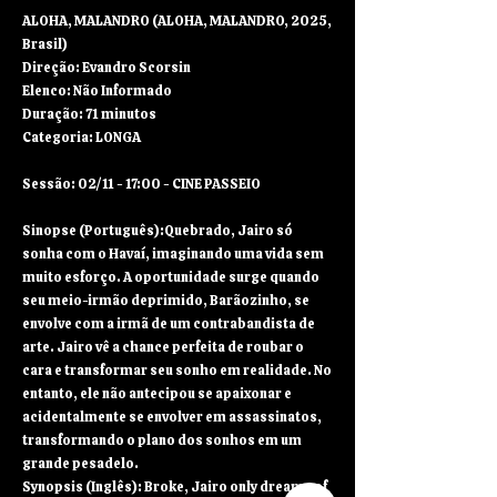
ALOHA, MALANDRO (ALOHA, MALANDRO, 2025,
Brasil)
Direção: Evandro Scorsin
Elenco: Não Informado
Duração: 71 minutos
Categoria: LONGA
Sessão: 02/11 - 17:00 - CINE PASSEIO
Sinopse (Português):Quebrado, Jairo só
sonha com o Havaí, imaginando uma vida sem
muito esforço. A oportunidade surge quando
seu meio-irmão deprimido, Barãozinho, se
envolve com a irmã de um contrabandista de
arte. Jairo vê a chance perfeita de roubar o
cara e transformar seu sonho em realidade. No
entanto, ele não antecipou se apaixonar e
acidentalmente se envolver em assassinatos,
transformando o plano dos sonhos em um
grande pesadelo.
Synopsis (Inglês): Broke, Jairo only dreams of