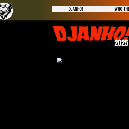
DJANHO!
WHO THE
2025