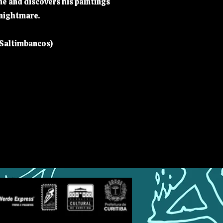
me and discovers his paintings
 nightmare.
 Saltimbancos)