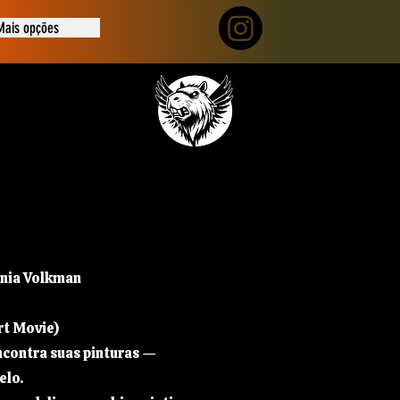
Mais opções
ânia Volkman
rt Movie)
encontra suas pinturas —
elo.