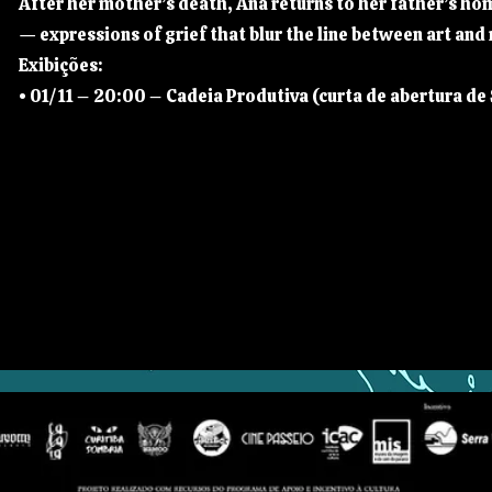
After her mother’s death, Ana returns to her father’s ho
— expressions of grief that blur the line between art and
Exibições:
• 01/11 – 20:00 – Cadeia Produtiva (curta de abertura de